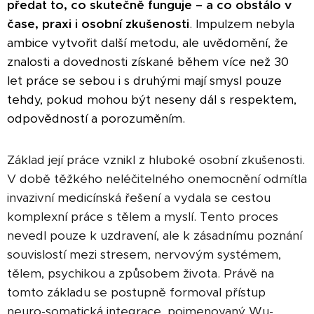
předat to, co skutečně funguje – a co obstálo v
čase, praxi i osobní zkušenosti
. Impulzem nebyla
ambice vytvořit další metodu, ale uvědomění, že
znalosti a dovednosti získané během více než 30
let práce se sebou i s druhými mají smysl pouze
tehdy, pokud mohou být neseny dál s respektem,
odpovědností a porozuměním.
Základ její práce vznikl z hluboké osobní zkušenosti.
V době těžkého neléčitelného onemocnění odmítla
invazivní medicínská řešení a vydala se cestou
komplexní práce s tělem a myslí. Tento proces
nevedl pouze k uzdravení, ale k zásadnímu poznání
souvislostí mezi stresem, nervovým systémem,
tělem, psychikou a způsobem života. Právě na
tomto základu se postupně formoval přístup
neuro-somatická integrace, pojmenovaný Wu-