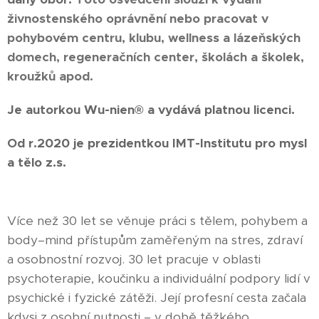
živnostenského oprávnění nebo pracovat v
pohybovém centru, klubu, wellness a lázeňských
domech, regeneračních center, školách a školek,
kroužků apod.
Je autorkou Wu-nien® a vydává platnou licenci.
Od r.2020 je prezidentkou IMT-Institutu pro mysl
a tělo z.s.
Více než 30 let se věnuje práci s tělem, pohybem a
body–mind přístupům zaměřeným na stres, zdraví
a osobnostní rozvoj. 30 let pracuje v oblasti
psychoterapie, koučinku a individuální podpory lidí v
psychické i fyzické zátěži. Její profesní cesta začala
kdysi z osobní nutnosti – v době těžkého