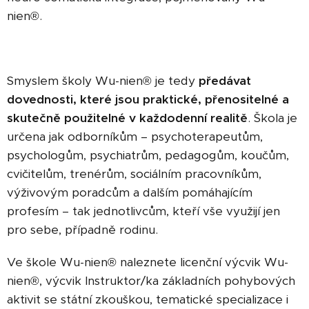
nien®.
Smyslem školy Wu-nien® je tedy
předávat
dovednosti, které jsou praktické, přenositelné a
skutečně použitelné v každodenní realitě
. Škola je
určena jak odborníkům – psychoterapeutům,
psychologům, psychiatrům, pedagogům, koučům,
cvičitelům, trenérům, sociálním pracovníkům,
výživovým poradcům a dalším pomáhajícím
profesím – tak jednotlivcům, kteří vše využijí jen
pro sebe, případně rodinu.
Ve škole Wu-nien® naleznete licenční výcvik Wu-
nien®, výcvik Instruktor/ka základních pohybových
aktivit se státní zkouškou, tematické specializace i