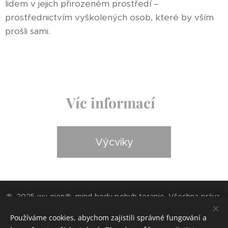
lidem v jejich přirozeném prostředí –
prostřednictvím vyškolených osob, které by vším
prošli sami.
Víc informací
Výcviky
® 2025 wu-nien® mind body pohyb terapie. Všechna práva
vyhrazena.
Používáme cookies, abychom zajistili správné fungování a
Wu-nien® je chráněno ochrannou známkou a nesmí být bez