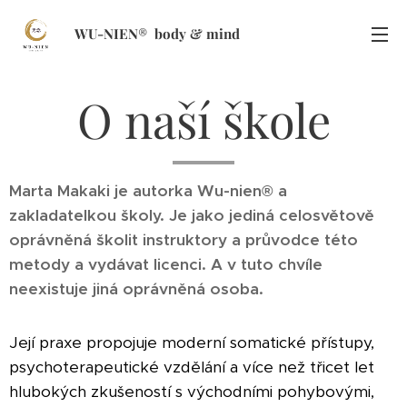
WU-NIEN
®
body
&
mind
O naší škole
Marta Makaki je autorka Wu-nien® a
zakladatelkou školy. Je jako jediná celosvětově
oprávněná školit instruktory a průvodce této
metody a vydávat licenci. A v tuto chvíle
neexistuje jiná oprávněná osoba.
Její
praxe
propojuje moderní somatické přístupy,
psychoterapeutické vzdělání a více než třicet let
hlubokých
zkušeností s východními pohybovými,