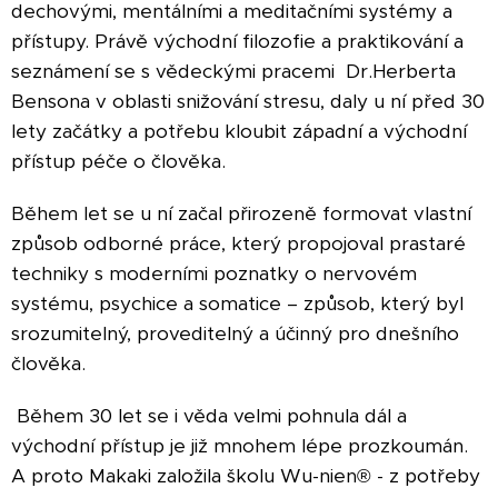
dechovými,
mentálními a
meditačními systémy
a
přístupy
.
Právě východní filozofi
e a pra
ktikování
a
seznámení se s vědeckými pracemi Dr.Herberta
Bensona
v oblasti snižování stresu,
daly u ní před 30
lety začátky a potřebu kloubit
západní a východní
přístup péče o člověka.
Během let se u ní začal přirozeně formovat vlastní
způsob odborné práce, který propojoval prastaré
techniky s moderními poznatky o nervovém
systému, psychice a somatice – způsob, který byl
srozumitelný, proveditelný a účinný pro dnešního
člověka.
Během 30 let se i věda velmi pohnula dál a
východní přístup je již mnohem lépe prozkoumán.
A proto Makaki založila š
kolu Wu-nien® - z potřeby