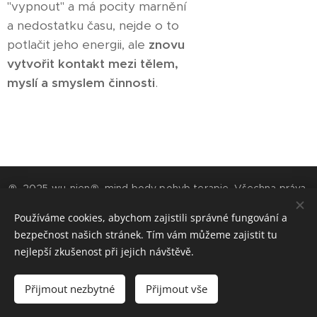
"vypnout" a má pocity marnění
a nedostatku času, nejde o to
potlačit jeho energii, ale
znovu
vytvořit kontakt mezi tělem,
myslí a smyslem činnosti
.
® 2025 wu-nien® mind body pohyb terapie. Všechna práva
vyhrazena.
Používáme cookies, abychom zajistili správné fungování a
Wu-nien® je chráněno ochrannou známkou a nesmí být bez
bezpečnost našich stránek. Tím vám můžeme zajistit tu
licence a písemného souhlasu majitelky nikým používáno.
nejlepší zkušenost při jejich návštěvě.
Logo Wu-nien® nesmí být nikým použito. Nic z textů nesmí být
kopírováno a sdíleno jinde, bez předešlého písemného souhlasu.
Přijmout nezbytné
Přijmout vše
Cookies