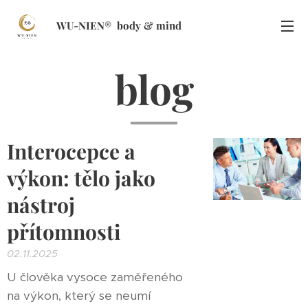
WU-NIEN
®
body
&
mind
blog
Interocepce a
výkon: tělo jako
nástroj
přítomnosti
02.11.2025
U člověka vysoce zaměřeného
na výkon, který se neumí